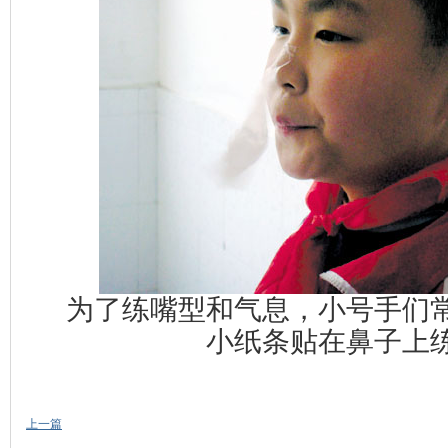
为了练嘴型和气息，小号手们
小纸条贴在鼻子上
上一篇