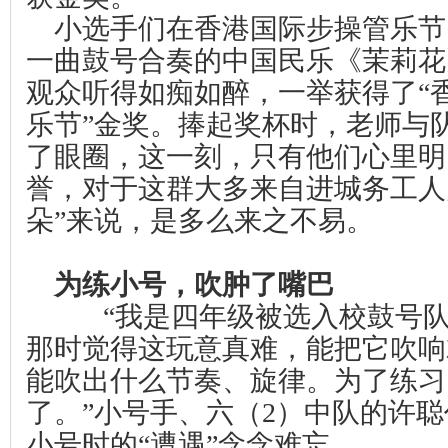
小选手们在香港国际步操管乐节
一曲鼓号合奏的中国民乐《茉莉花
观众听得如痴如醉，一举获得了“
乐节”金奖。捧起奖杯时，老师与
了眼圈，这一刻，只有他们心里明
誉，对于这群大多来自进城务工人
朵”来说，是多么来之不易。
为练小号，吹肿了嘴巴
“我是四年级被选入校鼓号
那时觉得这玩意真难，能把它吹响
能吹出什么节奏、旋律。为了练习
了。”小号手、六（
2
）中队的许聪
小号时的“遭遇”念念难忘。