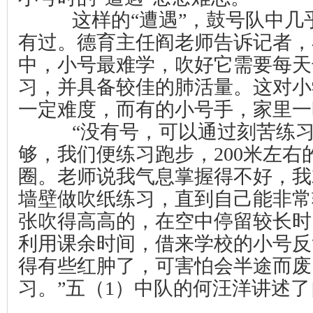
这样的“遭遇”，鼓号队中
有过。德育主任阎老师告诉记者，
中，小号最难学，吹好它需要每天
习，并具备较佳的肺活量。这对小
一定难度，而有的小号手，家里一
“没有号，可以通过刻苦练
够，我们便练习跑步，
200
米
左右
圈。老师说我气息掌握得不好，我
墙壁做吹纸练习，直到自己能非常
张吹得高高的，在空中停留较长时
利用课余时间，借来学校的小号反
得有些红肿了，可害怕会半途而废
习。”五（
1
）中队的何汪洋讲述了