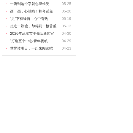
一听到这个字就心里难受
05-25
画一画，心就晴！和考试焦
05-20
“足”下有绿茵，心中有热
05-19
想吃一颗糖，却得到一根苦瓜
05-12
2026年武汉市少先队新闻宣
04-30
“打造五个中心 青年扬帆
04-29
世界读书日，一起来阅读吧
04-23