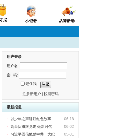
用户登录
用户名:
密 码:
记住我
注册新用户
|
找回密码
最新报道
以少年之声讲好红色故事
06-18
高举队旗跟党走 做新时代
06-02
习近平回信勉励中共一大纪
05-31