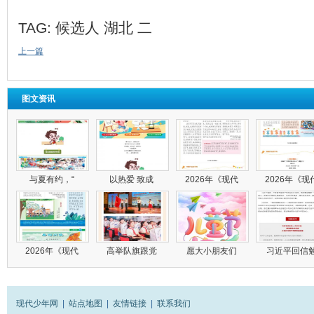
TAG:
候选人
湖北
二
上一篇
图文资讯
与夏有约，“
以热爱 致成
2026年《现代
2026年《现
2026年《现代
高举队旗跟党
愿大小朋友们
习近平回信
现代少年网
|
站点地图
|
友情链接
|
联系我们