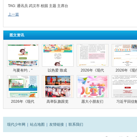
TAG:
通讯员
武汉市
校园
主题
主席台
上一篇
图文资讯
与夏有约，“
以热爱 致成
2026年《现代
2026年《现
2026年《现代
高举队旗跟党
愿大小朋友们
习近平回信
现代少年网
|
站点地图
|
友情链接
|
联系我们